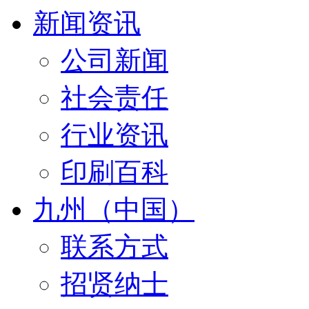
新闻资讯
公司新闻
社会责任
行业资讯
印刷百科
九州（中国）
联系方式
招贤纳士