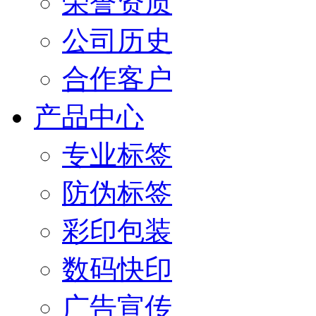
荣誉资质
公司历史
合作客户
产品中心
专业标签
防伪标签
彩印包装
数码快印
广告宣传