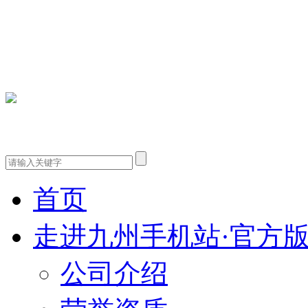
首页
走进九州手机站·官方
公司介绍