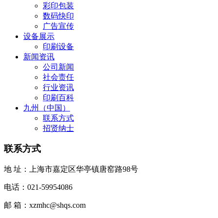
彩印包装
数码快印
广告宣传
设备展示
印刷设备
新闻资讯
公司新闻
社会责任
行业资讯
印刷百科
九州（中国）
联系方式
招贤纳士
联系方式
地 址：上海市嘉定区华亭镇唐窑路98号
电话：021-59954086
邮 箱：xzmhc@shqs.com