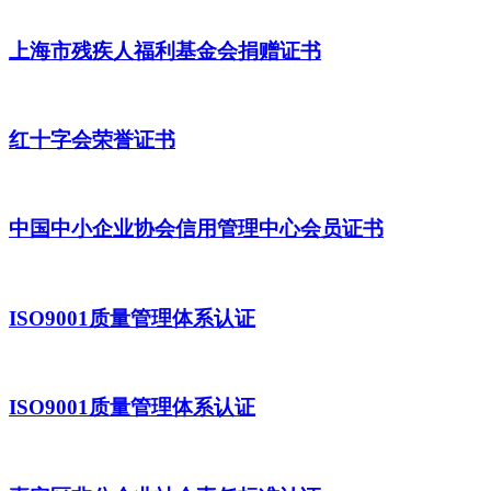
上海市残疾人福利基金会捐赠证书
红十字会荣誉证书
中国中小企业协会信用管理中心会员证书
ISO9001质量管理体系认证
ISO9001质量管理体系认证