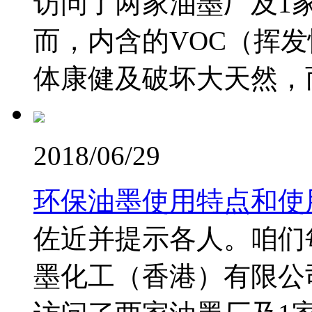
访问了两家油墨厂及1
而，内含的VOC（挥
体康健及破坏大天然，
2018/06/29
环保油墨使用特点和使
佐近并提示各人。咱们
墨化工（香港）有限公