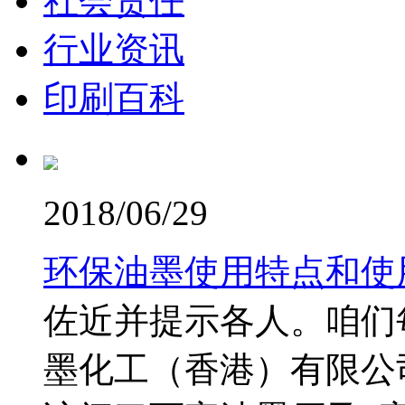
社会责任
行业资讯
印刷百科
2018/06/29
环保油墨使用特点和使
佐近并提示各人。咱们
墨化工（香港）有限公