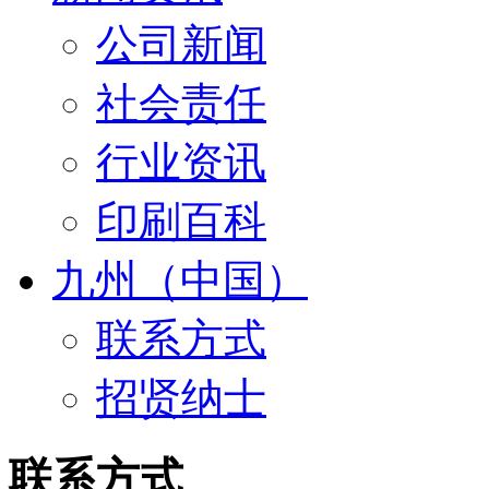
公司新闻
社会责任
行业资讯
印刷百科
九州（中国）
联系方式
招贤纳士
联系方式