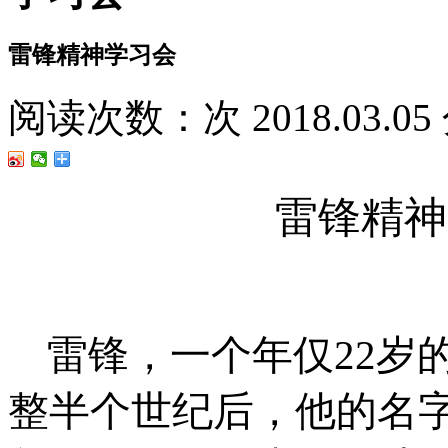
雷锋精神学习会
阅读次数：
次
2018.03.05
雷锋精神
雷锋，一个年仅
22
岁
整半个世纪后，他的名