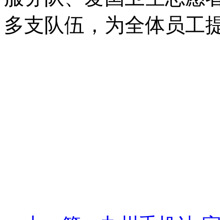
多支队伍，为全体员工