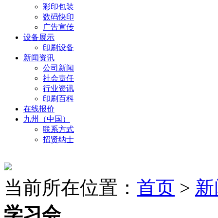
彩印包装
数码快印
广告宣传
设备展示
印刷设备
新闻资讯
公司新闻
社会责任
行业资讯
印刷百科
在线报价
九州（中国）
联系方式
招贤纳士
当前所在位置：
首页
>
新
学习会