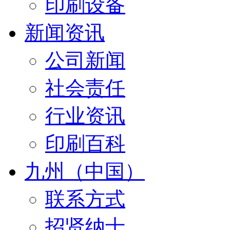
印刷设备
新闻资讯
公司新闻
社会责任
行业资讯
印刷百科
九州（中国）
联系方式
招贤纳士